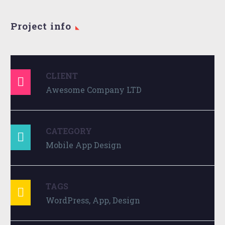
Project info
CLIENT

Awesome Company LTD
CATEGORY

Mobile App Design
TAGS

WordPress, App, Design