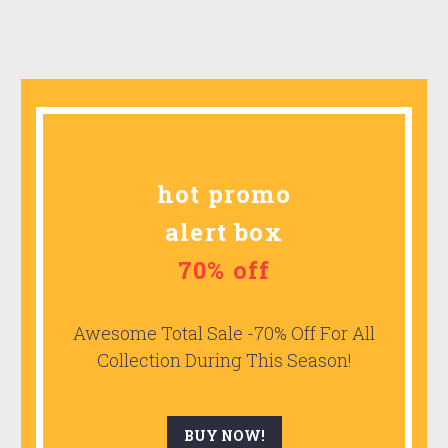
hot promo
alert box
70% off
Awesome Total Sale -70% Off For All
Collection During This Season!
BUY NOW!