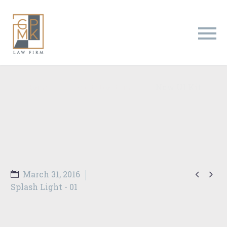
New UI Kit
Home
Portfolio Item
New UI Kit


March 31, 2016
Splash Light - 01