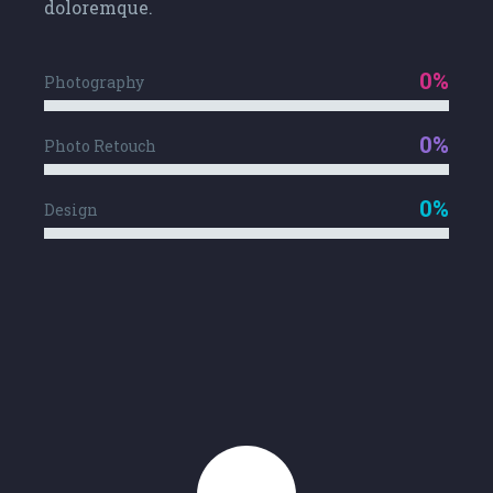
doloremque.
0%
Photography
0%
Photo Retouch
0%
Design