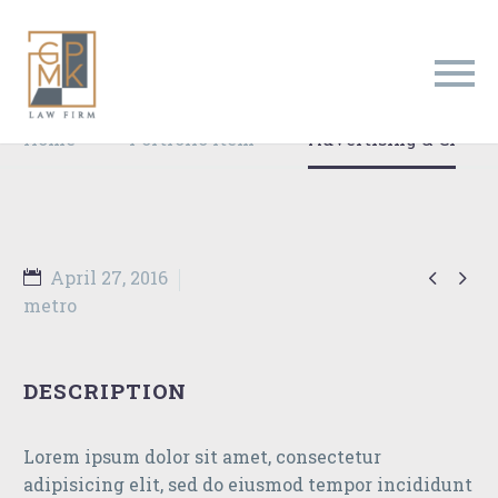
Clean & Trendy
Layout
Home
Portfolio Item
Advertising & CI


April 27, 2016
metro
DESCRIPTION
Lorem ipsum dolor sit amet, consectetur
adipisicing elit, sed do eiusmod tempor incididunt