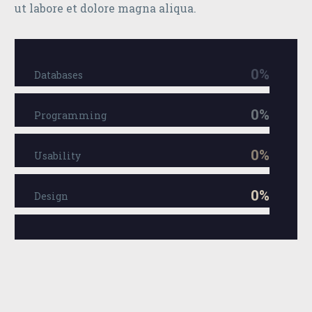
ut labore et dolore magna aliqua.
0%
Databases
0%
Programming
0%
Usability
0%
Design