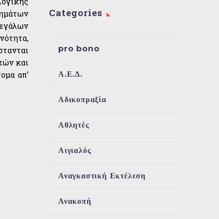
λογικής
Categories
τημάτων
μεγάλων
ινότητα,
pro bono
στανται
κών και
Α.Ε.Δ.
ομα απ’
Αδικοπραξία
Αθλητές
Αιγιαλός
Αναγκαστική Εκτέλεση
Ανακοπή