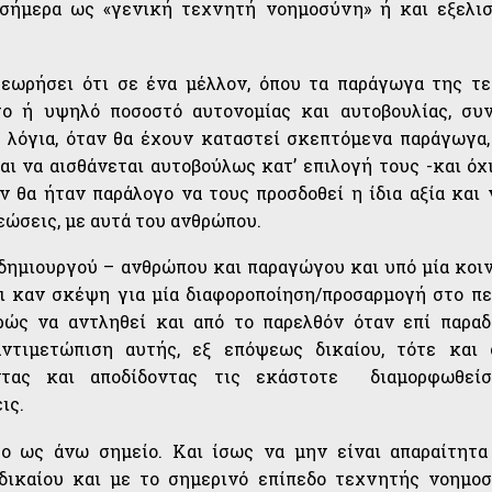
 σήμερα ως «γενική τεχνητή νοημοσύνη» ή και εξελι
θεωρήσει ότι σε ένα μέλλον, όπου τα παράγωγα της τ
ο ή υψηλό ποσοστό αυτονομίας και αυτοβουλίας, συ
ά λόγια, όταν θα έχουν καταστεί σκεπτόμενα παράγωγα,
αι να αισθάνεται αυτοβούλως κατ’ επιλογή τους -και όχ
ν θα ήταν παράλογο να τους προσδοθεί η ίδια αξία και 
εώσεις, με αυτά του ανθρώπου.
ημιουργού – ανθρώπου και παραγώγου και υπό μία κοιν
αι καν σκέψη για μία διαφοροποίηση/προσαρμογή στο πε
ρώς να αντληθεί και από το παρελθόν όταν επί παραδ
ντιμετώπιση αυτής, εξ επόψεως δικαίου, τότε και 
ντας και αποδίδοντας τις εκάστοτε διαμορφωθείσ
ις.
το ως άνω σημείο. Και ίσως να μην είναι απαραίτητα
δικαίου και με το σημερινό επίπεδο τεχνητής νοημο