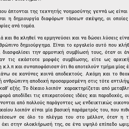
που άπτονται της τεχνητής νοημοσύνης γεννά ως είναι
ναι η δημιουργία διαφόρων τάσεων σκέψης, οι οποίες
ρίες ανά τομέα.
λά και θα κληθεί να ερμηνεύσει και να δώσει λύσεις είν
νθρώπινο δημιούργημα. Είναι το εργαλείο αυτό που κλή
 διασφαλίσει την αρμονική συμβίωσή τους, όταν οι ά
αν τις εκάστοτε μορφές συμβίωσης, είτε ως αρχικ
η κ.λ.π και συναποφάσισαν ότι θα αποτελούν τμήμα μίας 
πάνω σε κανόνες κοινά αποδεκτούς. Ακόμη και το θεο
νή ανθρώπινη αποδοχή προσαρμοσμένη στις τότε αντιλήψ
 καθ’ εξής. Το δίκαιο λοιπόν χαρακτηρίζεται από μεταβλ
φορά αποδίδει τις επικρατούσες ιδέες και παραδοχές, οι
ώνονται από πολλούς παράγοντες ως ενδεικτικώς οικονο
ικαίου λοιπόν είναι μία βασική παράμετρός του, που πιθ
χέσεων σε όλο το πλέγμα του στο μέλλον, όταν η 
ν όχι στην ολοκλήρωσή της, σε ένα υψηλό επίπεδο ωρι