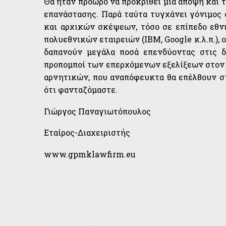
Θα ήταν πρόωρο να προκριθεί μια άποψη και 
επανάστασης. Παρά ταύτα τυγχάνει γόνιμος 
και αρχικών σκέψεων, τόσο σε επίπεδο εθνι
πολυεθνικών εταιρειών (IBM, Google κ.λ.π.), 
δαπανούν μεγάλα ποσά επενδύοντας στις δ
προπομποί των επερχόμενων εξελίξεων στον 
αρνητικών, που αναπόφευκτα θα επέλθουν στ
ότι φανταζόμαστε.
Γιώργος Παναγιωτόπουλος
Εταίρος-Διαχειριστής
www.gpmklawfirm.eu