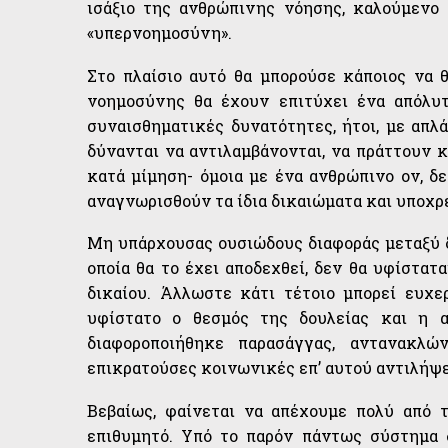
ισάξιο της ανθρώπινης νόησης, καλούμενο
«υπερνοημοσύνη».
Στο πλαίσιο αυτό θα μπορούσε κάποιος να 
νοημοσύνης θα έχουν επιτύχει ένα απόλυτ
συναισθηματικές δυνατότητες, ήτοι, με απλ
δύνανται να αντιλαμβάνονται, να πράττουν κ
κατά μίμηση- όμοια με ένα ανθρώπινο ον, δε
αναγνωρισθούν τα ίδια δικαιώματα και υποχρ
Μη υπάρχουσας ουσιώδους διαφοράς μεταξύ δ
οποία θα το έχει αποδεχθεί, δεν θα υφίστατ
δικαίου. Άλλωστε κάτι τέτοιο μπορεί ευχε
υφίστατο ο θεσμός της δουλείας και η α
διαφοροποιήθηκε παρασάγγας, αντανακλώ
επικρατούσες κοινωνικές επ’ αυτού αντιλήψε
Βεβαίως, φαίνεται να απέχουμε πολύ από 
επιθυμητό. Υπό το παρόν πάντως σύστημα 