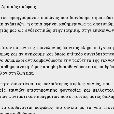
Αρχικές σκέψεις
 του προηγούμενου, ο αιώνας που διανύουμε σηματοδότ
ή ανάπτυξη, η οποία αφήνει καθημερινώς τα αποτυπώμ
τάς μας ως ενδεικτικώς στην ιατρική, στην επικοινωνί
μάτων αυτών της τεχνολογίας έχοντας πλήρη επίγνωση
όμως και αν ανήκουμε και όποιο επίπεδο συνειδητότητα
νο θέμα, όλοι αντιλαμβανόμαστε την ταχύτητα της τεχνο
 καθημερινότητά μας και ήδη διαισθανόμαστε τις επιδράσ
λλον στη ζωή μας.
τητα διακατέχει τις παλαιότερες κυρίως γενιές, που 
ατές ταινιών επιστημονικής φαντασίας και μελλοντο
των φανταστικών πραγμάτων που οι ταινίες αυτές διελά
ι να αισθάνονται ασφαλώς πιο οικεία με τα νέα τεχν
ύν να συμβιώσουν.