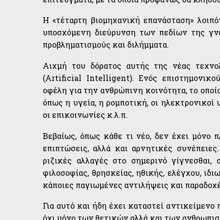
Η «τέταρτη βιομηχανική επανάσταση» λοιπόν
υποσχόμενη διεύρυνση των πεδίων της γνώ
προβληματισμούς και διλήμματα.
Αιχμή του δόρατος αυτής της νέας τεχνο
(Artificial Intelligent). Ενός επιστημονι
οφέλη για την ανθρώπινη κοινότητα, το οποί
όπως η υγεία, η ρομποτική, οι ηλεκτρονικοί 
οι επικοινωνίες κ.λ.π.
Βεβαίως, όπως κάθε τι νέο, δεν έχει μόνο 
επιπτώσεις, αλλά και αρνητικές συνέπειες
ριζικές αλλαγές στο σημερινό γίγνεσθαι, 
φιλοσοφίας, θρησκείας, ηθικής, ελέγχου, ιδ
κάποιες παγιωμένες αντιλήψεις και παραδοχ
Για αυτό και ήδη έχει καταστεί αντικείμενο
όχι μόνο των θετικών αλλά και των ανθρωπι