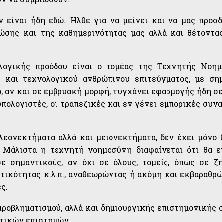
 είναι ήδη εδώ. Ήλθε για να μείνει και να μας προσδι
σης και της καθημερινότητας μας αλλά και θέτοντα
λογικής προόδου είναι ο τομέας της Τεχνητής Νοη
κού και τεχνολογικού ανθρώπινου επιτεύγματος, με ση
ο, αν και σε εμβρυακή μορφή, τυγχάνει εφαρμογής ήδη σε
υπολογιστές, οι τραπεζικές και εν γένει εμπορικές συνα
πλεονεκτήματα αλλά και μειονεκτήματα, δεν έχει μόνο 
. Μάλιστα η τεχνητή νοημοσύνη διαφαίνεται ότι θα ε
σε σημαντικούς, αν όχι σε όλους, τομείς, όπως σε ζ
ιωτικότητας κ.λ.π., αναθεωρώντας ή ακόμη και εκβαραθρ
ές.
 προβληματισμού, αλλά και δημιουργικής επιστημονικής 
στικών επιστημών.